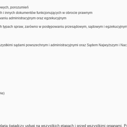
wych, porozumień
h i innych dokumentów funkcjonujących w obrocie prawnym
waniu administracyjnym oraz egzekucyjnym
ch typach spraw, zarówno w postępowaniu przesądowym, sądowym i egzekucyjnym
zystkimi sądami powszechnym i administracyjnymi oraz Sądem Najwyższym i Na
ie)
ia świadczy usługi na wszystkich etapach i przed wszystkimi organami. 