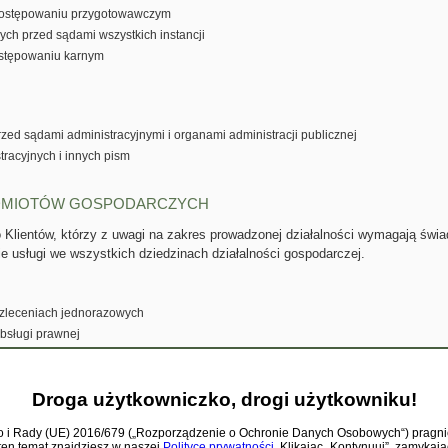
postępowaniu przygotowawczym
ych przed sądami wszystkich instancji
ostępowaniu karnym
ed sądami administracyjnymi i organami administracji publicznej
tracyjnych i innych pism
ODMIOTÓW GOSPODARCZYCH
 Klientów, którzy z uwagi na zakres prowadzonej działalności wymagają św
ie usługi we wszystkich dziedzinach działalności gospodarczej.
y zleceniach jednorazowych
bsługi prawnej
rią za pośrednictwem różnych form kontaktu na odległość (telefonicznie, mailem)
irmy, co umożliwi min. szybsze dostosowanie rozwiązań prawnych do potrzeb klien
Droga użytkowniczko, drogi użytkowniku!
e firmy w określone dni i godziny lub pojedynczych wizyt w miarę potrzeb klienta
ndywidualnych
 i Rady (UE) 2016/679 („Rozporządzenie o Ochronie Danych Osobowych“) pragnie
ten temat znajdziesz w naszej
Polityce prywatności
. Klikając „Kontynuuj”, zamykaj