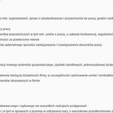
m min. wypowiedzeń, spraw o odszkodowanie i przywrócenie do pracy, godzin nadl
y pracy
entów pracowniczych w tym min. umów o pracę, o zakazie konkurencji, regulamin
alności za powierzone mienie
ziej optymalnego sposobu nawiązywania i rozwiązywania stosunków pracy
racji nowego podmiotu gospodarczego, (spółek handlowych, jednoosobowej działaln
zakresie bieżącej działalności firmy, w szczególności opiniowanie umów i kontrakt
mentów stosowanych w firmie
gotowawczego i sądowego we wszystkich rodzajach postępowań
 w tym w sprawach o przerwę w odbywaniu kary, o warunkowe przedterminowe z