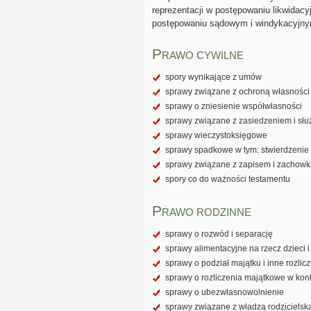
reprezentacji w postępowaniu likwidac
postępowaniu sądowym i windykacyjny
P
RAWO CYWILNE
spory wynikające z umów
sprawy związane z ochroną własności 
sprawy o zniesienie współwłasności
sprawy związane z zasiedzeniem i słu
sprawy wieczystoksięgowe
sprawy spadkowe w tym: stwierdzenie 
sprawy związane z zapisem i zachow
spory co do ważności testamentu
P
RAWO RODZINNE
sprawy o rozwód i separację
sprawy alimentacyjne na rzecz dzieci 
sprawy o podział majątku i inne rozli
sprawy o rozliczenia majątkowe w kon
sprawy o ubezwłasnowolnienie
sprawy związane z władzą rodzicielską