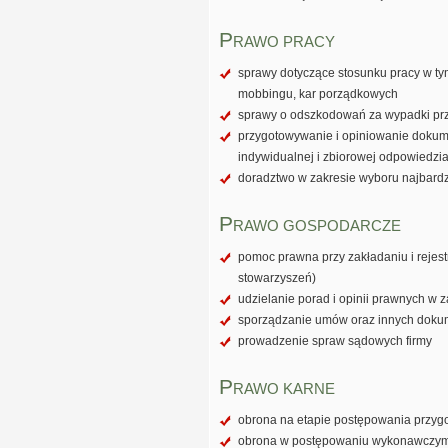
P
RAWO PRACY
sprawy dotyczące stosunku pracy w ty
mobbingu, kar porządkowych
sprawy o odszkodowań za wypadki prz
przygotowywanie i opiniowanie dokum
indywidualnej i zbiorowej odpowiedzi
doradztwo w zakresie wyboru najbard
P
RAWO GOSPODARCZE
pomoc prawna przy zakładaniu i rejest
stowarzyszeń)
udzielanie porad i opinii prawnych w 
sporządzanie umów oraz innych doku
prowadzenie spraw sądowych firmy
P
RAWO KARNE
obrona na etapie postępowania przy
obrona w postępowaniu wykonawczym (