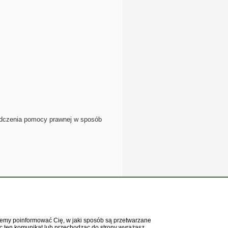
iadczenia pomocy prawnej w sposób
ta
my poinformować Cię, w jaki sposób są przetwarzane
ąc ten komunikat lub przechodząc do strony wyrażasz