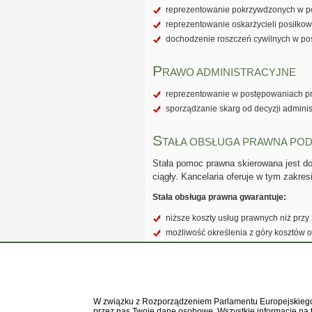
reprezentowanie pokrzywdzonych w 
reprezentowanie oskarżycieli posiłkow
dochodzenie roszczeń cywilnych w p
P
RAWO ADMINISTRACYJNE
reprezentowanie w postępowaniach prz
sporządzanie skarg od decyzji adminis
S
TAŁA OBSŁUGA PRAWNA P
Stała pomoc prawna skierowana jest do
ciągły. Kancelaria oferuje w tym zakres
Stała obsługa prawna gwarantuje:
niższe koszty usług prawnych niż prz
możliwość określenia z góry kosztów o
łatwość i szybkość kontaktu z Kancela
lepsza znajomość problemów i spraw f
możliwość ustalenia dyżurów w siedzibi
Obsługa osób fizycznych w sprawach i
W związku z Rozporządzeniem Parlamentu Europejskiego
przez nas Twoje dane osobowe. Wszystkie informacje na 