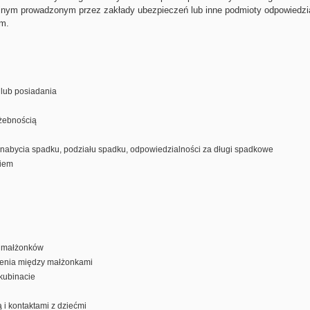
yjnym prowadzonym przez zakłady ubezpieczeń lub inne podmioty odpowiedzi
m.
lub posiadania
żebnością
nabycia spadku, podziału spadku, odpowiedzialności za długi spadkowe
kiem
i małżonków
czenia między małżonkami
kubinacie
 i kontaktami z dziećmi