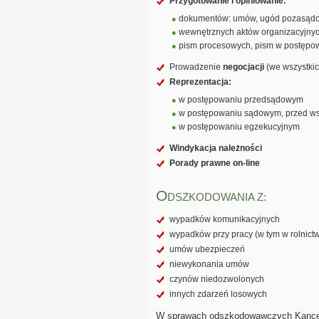
Przygotowanie i opiniowanie:
dokumentów: umów, ugód pozasądo
wewnętrznych aktów organizacyjnyc
pism procesowych, pism w postępo
Prowadzenie
negocjacji
(we wszystki
Reprezentacja:
w postępowaniu przedsądowym
w postępowaniu sądowym, przed ws
w postępowaniu egzekucyjnym
Windykacja należności
Porady prawne on-line
O
DSZKODOWANIA Z:
wypadków komunikacyjnych
wypadków przy pracy (w tym w rolnictw
umów ubezpieczeń
niewykonania umów
czynów niedozwolonych
innych zdarzeń losowych
W sprawach odszkodowawczych Kancelar