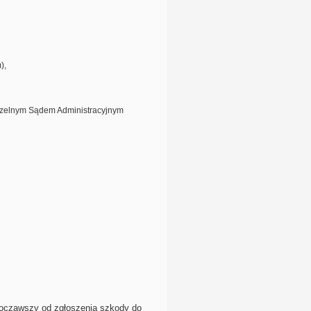
),
czelnym Sądem Administracyjnym
Począwszy od zgłoszenia szkody do