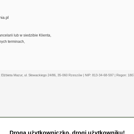
ia.pl
celarii lub w siedzibie Klienta,
nych terminach,
Elżbieta Mazur, ul. Słowackiego 24/86, 35-060 Rzeszów | NIP: 813-34-68-597 | Regon: 18
Droga użytkowniczko, drogi użytkowniku!