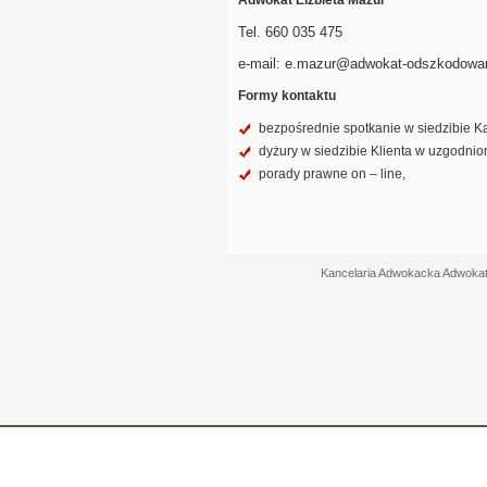
Adwokat Elżbieta Mazur
Tel. 660 035 475
e-mail: e.mazur@adwokat-odszkodowan
Formy kontaktu
bezpośrednie spotkanie w siedzibie Kan
dyżury w siedzibie Klienta w uzgodnio
porady prawne on – line,
Kancelaria Adwokacka Adwokat 